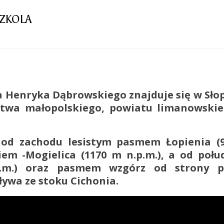
SZKOLA
 Henryka Dąbrowskiego znajduje się w Słopn
twa małopolskiego, powiatu limanowskieg
 od zachodu lesistym pasmem Łopienia (
em -Mogielica (1170 m n.p.m.), a od połu
.m.) oraz pasmem wzgórz od strony pó
ływa ze stoku Cichonia.