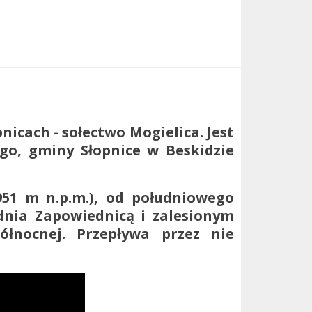
icach - sołectwo Mogielica. Jest
o, gminy Słopnice w Beskidzie
951 m n.p.m.), od południowego
dnia Zapowiednicą i zalesionym
łnocnej. Przepływa przez nie