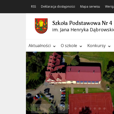
RSS
Deklaracja dostępności
Mapa serwisu
Wersj
Szkoła Podstawowa Nr 4
im. Jana Henryka Dąbrowski
Aktualności
O szkole
Konkursy
❚❚
Poprzedni Element
Następny Element