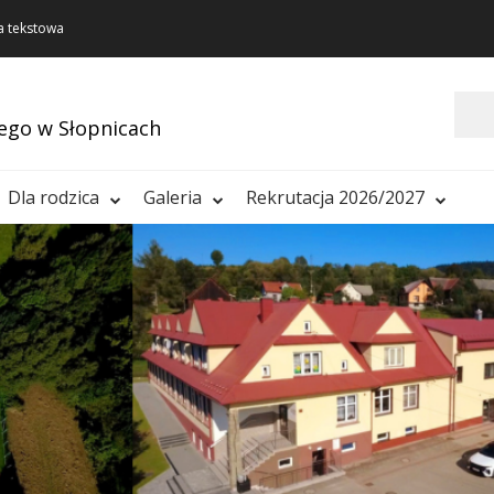
a tekstowa
Szukaj
ego w Słopnicach
Dla rodzica
Galeria
Rekrutacja 2026/2027