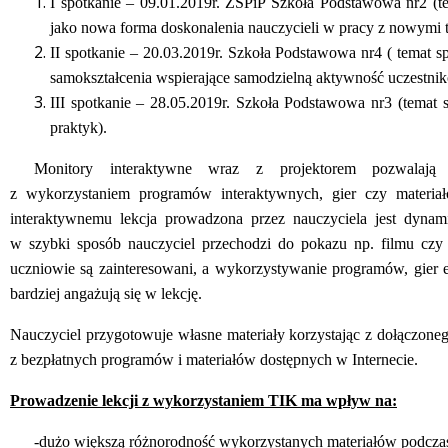
I spotkanie – 09.01.2019r. ZSPiP Szkoła Podstawowa nr2 (te
jako nowa forma doskonalenia nauczycieli w pracy z nowymi 
II spotkanie – 20.03.2019r. Szkoła Podstawowa nr4 ( temat s
samokształcenia wspierające samodzielną aktywność uczestni
III spotkanie – 28.05.2019r. Szkoła Podstawowa nr3 (temat
praktyk).
Monitory interaktywne wraz z projektorem pozwalają 
z wykorzystaniem programów interaktywnych, gier czy materiał
interaktywnemu lekcja prowadzona przez nauczyciela jest dynami
w szybki sposób nauczyciel przechodzi do pokazu np. filmu cz
uczniowie są zainteresowani, a wykorzystywanie programów, gier 
bardziej angażują się w lekcję.
Nauczyciel przygotowuje własne materiały korzystając z dołączone
z bezpłatnych programów i materiałów dostępnych w Internecie.
Prowadzenie lekcji z wykorzystaniem TIK ma wpływ na:
-
dużo większą różnorodność wykorzystanych materiałów podczas 