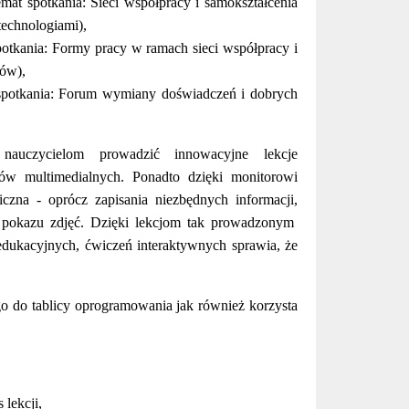
mat spotkania: Sieci współpracy i samokształcenia
technologiami),
potkania: Formy pracy w ramach sieci współpracy i
ków),
 spotkania: Forum wymiany doświadczeń i dobrych
nauczycielom prowadzić innowacyjne lekcje
ów multimedialnych. Ponadto dzięki monitorowi
czna - oprócz zapisania niezbędnych informacji,
y pokazu zdjęć. Dzięki lekcjom tak prowadzonym
edukacyjnych, ćwiczeń interaktywnych sprawia, że
go do tablicy oprogramowania jak również korzysta
lekcji,