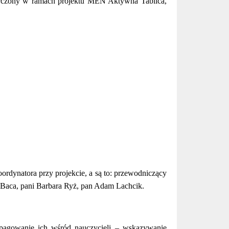
arczony w ramach projektu MEN Aktywna Tablica,
ordynatora przy projekcie, a są to: przewodniczący
 Baca, pani Barbara Ryż, pan Adam Lachcik.
pagowanie ich wśród nauczycieli – wskazywanie