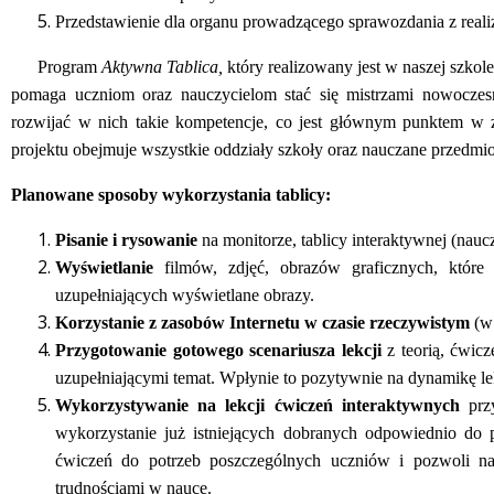
Przedstawienie dla organu prowadzącego sprawozdania z reali
Program
Aktywna Tablica,
który realizowany jest w naszej szkol
pomaga uczniom oraz nauczycielom stać się mistrzami nowoczesn
rozwijać w nich takie kompetencje, co jest głównym punktem w za
projektu obejmuje wszystkie oddziały szkoły oraz nauczane przedmio
Planowane sposoby wykorzystania tablicy:
Pisanie i rysowanie
na monitorze, tablicy interaktywnej (naucz
Wyświetlanie
filmów, zdjęć, obrazów graficznych, które
uzupełniających wyświetlane obrazy.
Korzystanie z zasobów Internetu w czasie rzeczywistym
(w 
Przygotowanie gotowego scenariusza lekcji
z teorią, ćwicz
uzupełniającymi temat. Wpłynie to pozytywnie na dynamikę lek
Wykorzystywanie na lekcji ćwiczeń interaktywnych
przy
wykorzystanie już istniejących dobranych odpowiednio do
ćwiczeń do potrzeb poszczególnych uczniów i pozwoli n
trudnościami w nauce.