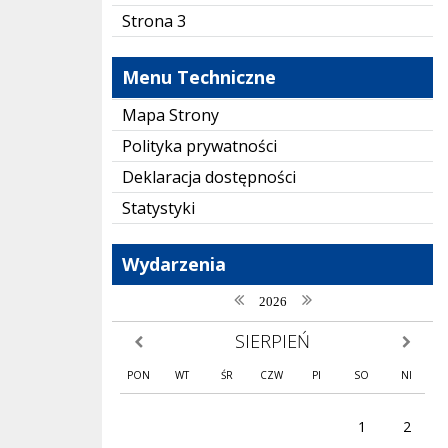
Strona 3
Menu Techniczne
Mapa Strony
Polityka prywatności
Deklaracja dostępności
Statystyki
Wydarzenia
poprzedni rok
następny rok
2026
SIERPIEŃ
poprzedni miesiąc
następny
PON
WT
ŚR
CZW
PI
SO
NI
1
2