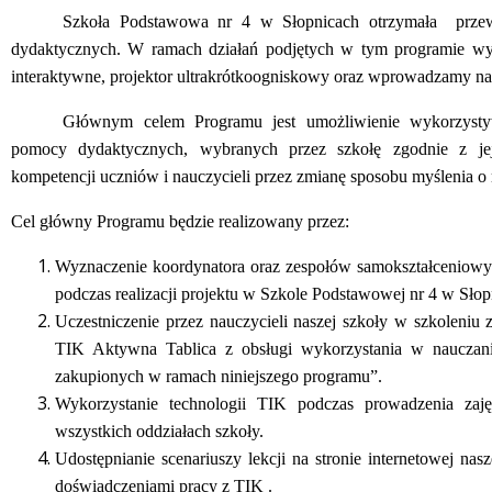
Szkoła Podstawowa nr 4 w Słopnicach otrzymała prze
dydaktycznych. W ramach działań podjętych w tym programie w
interaktywne, projektor ultrakrótkoogniskowy oraz wprowadzamy na
Głównym celem Programu jest umożliwienie wykorzyst
pomocy dydaktycznych, wybranych przez szkołę zgodnie z jej 
kompetencji uczniów i nauczycieli przez zmianę sposobu myślenia o 
Cel główny Programu będzie realizowany przez:
Wyznaczenie koordynatora oraz zespołów samokształceniowych
podczas realizacji projektu w Szkole Podstawowej nr 4 w Słop
Uczestniczenie przez nauczycieli naszej szkoły w szkoleniu
TIK Aktywna Tablica z obsługi wykorzystania w nauczani
zakupionych w ramach niniejszego programu”.
 miesiąc
Wykorzystanie technologii TIK podczas prowadzenia za
wszystkich oddziałach szkoły.
Udostępnianie scenariuszy lekcji na stronie internetowej nasz
doświadczeniami pracy z TIK .