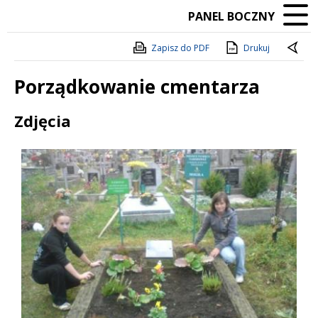
PANEL BOCZNY
Zapisz do PDF
Drukuj
Porządkowanie cmentarza
Treść
Zdjęcia