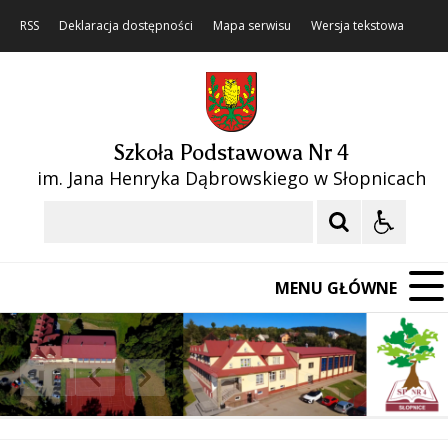
RSS
Deklaracja dostępności
Mapa serwisu
Wersja tekstowa
Szkoła Podstawowa Nr 4
im. Jana Henryka Dąbrowskiego w Słopnicach
Szukaj
MENU GŁÓWNE
❚❚
Poprzedni Element
Następny Element