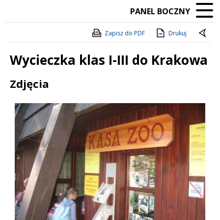
PANEL BOCZNY
Zapisz do PDF
Drukuj
Wycieczka klas I-III do Krakowa
Treść
Zdjęcia