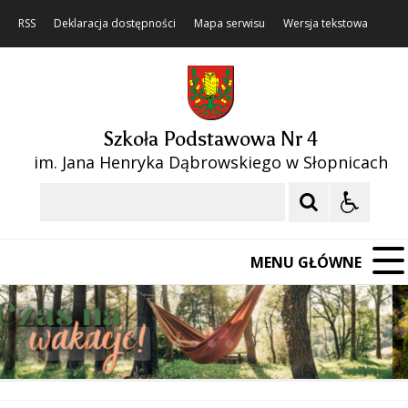
RSS
Deklaracja dostępności
Mapa serwisu
Wersja tekstowa
Szkoła Podstawowa Nr 4
im. Jana Henryka Dąbrowskiego w Słopnicach
Szukaj
MENU GŁÓWNE
❚❚
Poprzedni Element
Następny Element