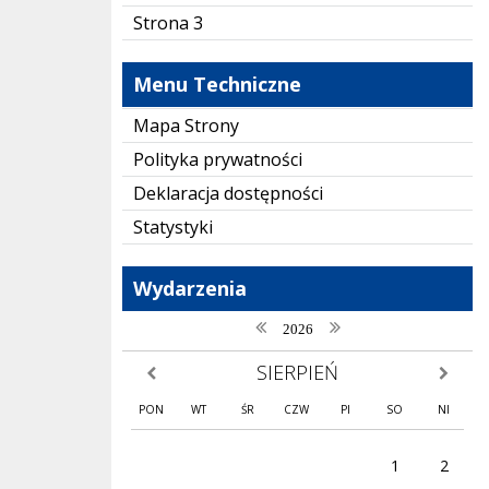
Strona 3
Menu Techniczne
Mapa Strony
Polityka prywatności
Deklaracja dostępności
Statystyki
Wydarzenia
poprzedni rok
następny rok
2026
SIERPIEŃ
poprzedni miesiąc
następny
PON
WT
ŚR
CZW
PI
SO
NI
1
2