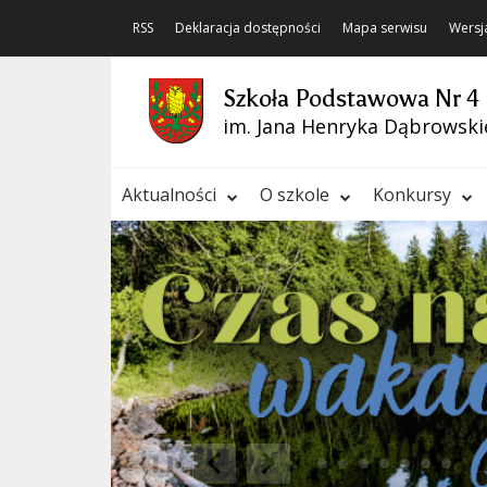
RSS
Deklaracja dostępności
Mapa serwisu
Wersj
Szkoła Podstawowa Nr 4
im. Jana Henryka Dąbrowski
Aktualności
O szkole
Konkursy
❚❚
Poprzedni Element
Następny Element