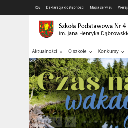
RSS
Deklaracja dostępności
Mapa serwisu
Wersj
Szkoła Podstawowa Nr 4
im. Jana Henryka Dąbrowski
Aktualności
O szkole
Konkursy
❚❚
Poprzedni Element
Następny Element