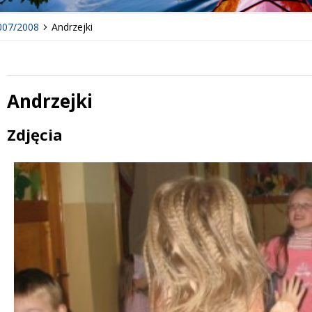
007/2008
Andrzejki
Andrzejki
Treść
Zdjęcia