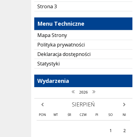
Strona 3
Menu Techniczne
Mapa Strony
Polityka prywatności
Deklaracja dostępności
Statystyki
Wydarzenia
poprzedni rok
następny rok
2026
SIERPIEŃ
poprzedni miesiąc
następny
PON
WT
ŚR
CZW
PI
SO
NI
1
2