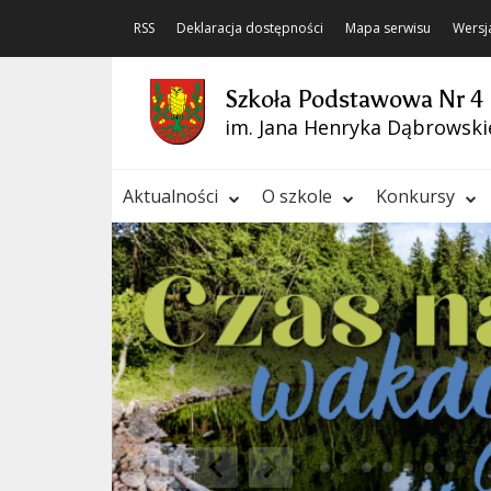
RSS
Deklaracja dostępności
Mapa serwisu
Wersj
Szkoła Podstawowa Nr 4
im. Jana Henryka Dąbrowski
Aktualności
O szkole
Konkursy
❚❚
Poprzedni Element
Następny Element