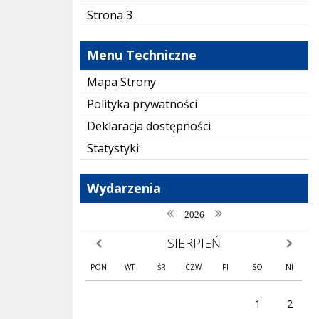
Strona 3
Menu Techniczne
Mapa Strony
Polityka prywatności
Deklaracja dostępności
Statystyki
Wydarzenia
poprzedni rok
następny rok
2026
SIERPIEŃ
poprzedni miesiąc
następny
PON
WT
ŚR
CZW
PI
SO
NI
1
2