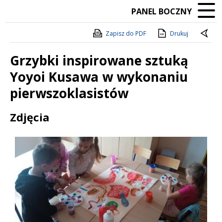
PANEL BOCZNY
Zapisz do PDF
Drukuj
Grzybki inspirowane sztuką
Yoyoi Kusawa w wykonaniu
pierwszoklasistów
Treść
Zdjęcia