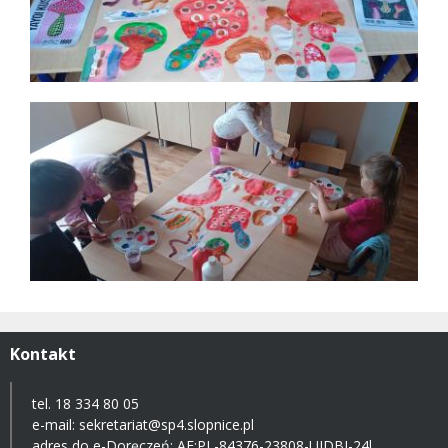
Kontakt
tel. 18 334 80 05
e-mail:
sekretariat@sp4.slopnice.pl
adres do e-Doręczeń:
AE:PL-84376-23808-UJDBJ-24l