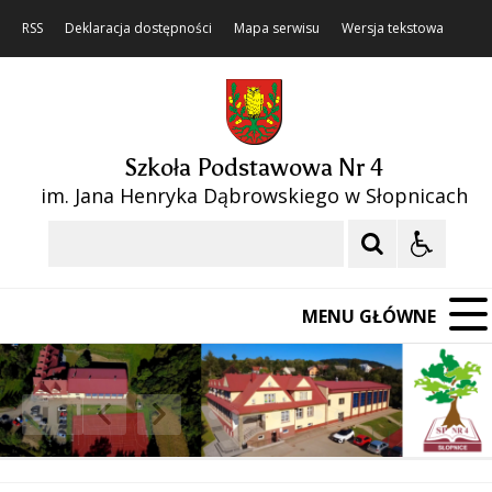
RSS
Deklaracja dostępności
Mapa serwisu
Wersja tekstowa
Szkoła Podstawowa Nr 4
im. Jana Henryka Dąbrowskiego w Słopnicach
Szukaj
MENU GŁÓWNE
❚❚
Poprzedni Element
Następny Element