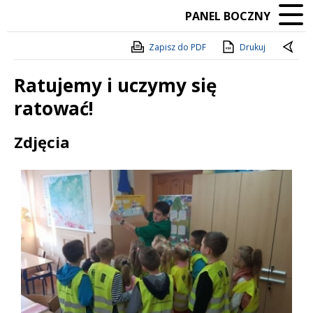
PANEL BOCZNY
Zapisz do PDF
Drukuj
Ratujemy i uczymy się
ratować!
Treść
Zdjęcia