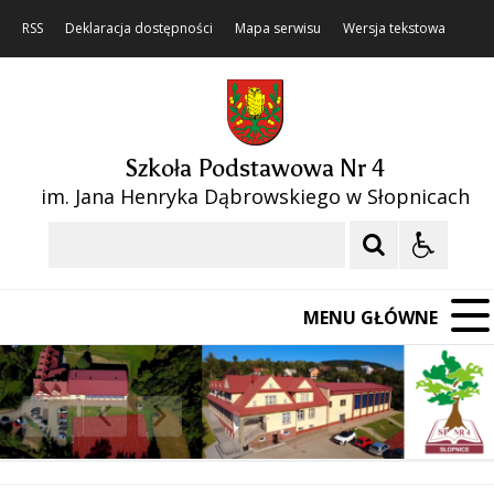
RSS
Deklaracja dostępności
Mapa serwisu
Wersja tekstowa
Szkoła Podstawowa Nr 4
im. Jana Henryka Dąbrowskiego w Słopnicach
Szukaj
MENU GŁÓWNE
❚❚
Poprzedni Element
Następny Element