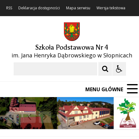
RSS
Deklaracja dostępności
Mapa serwisu
Wersja tekstowa
Szkoła Podstawowa Nr 4
im. Jana Henryka Dąbrowskiego w Słopnicach
Szukaj
MENU GŁÓWNE
❚❚
Poprzedni Element
Następny Element