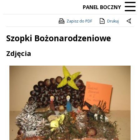
PANEL BOCZNY
Zapisz do PDF
Drukuj
Szopki Bożonarodzeniowe
Treść
Zdjęcia