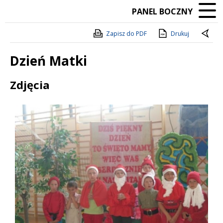
PANEL BOCZNY
Zapisz do PDF
Drukuj
Dzień Matki
Treść
Zdjęcia