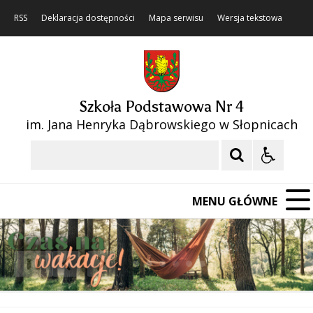
RSS
Deklaracja dostępności
Mapa serwisu
Wersja tekstowa
Szkoła Podstawowa Nr 4
im. Jana Henryka Dąbrowskiego w Słopnicach
Szukaj
MENU GŁÓWNE
❚❚
Poprzedni Element
Następny Element