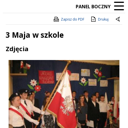
PANEL BOCZNY
Zapisz do PDF
Drukuj
3 Maja w szkole
Treść
Zdjęcia