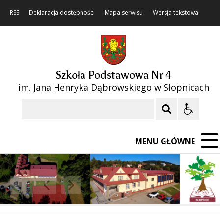
RSS
Deklaracja dostępności
Mapa serwisu
Wersja tekstowa
Szkoła Podstawowa Nr 4
im. Jana Henryka Dąbrowskiego w Słopnicach
Szukaj
MENU GŁÓWNE
❚❚
Poprzedni Element
Następny Element