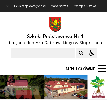
RSS
Deklaracja dostępności
Mapa serwisu
Wersja tekstowa
Szkoła Podstawowa Nr 4
im. Jana Henryka Dąbrowskiego w Słopnicach
Szukaj
MENU GŁÓWNE
❚❚
Poprzedni Element
Następny Element