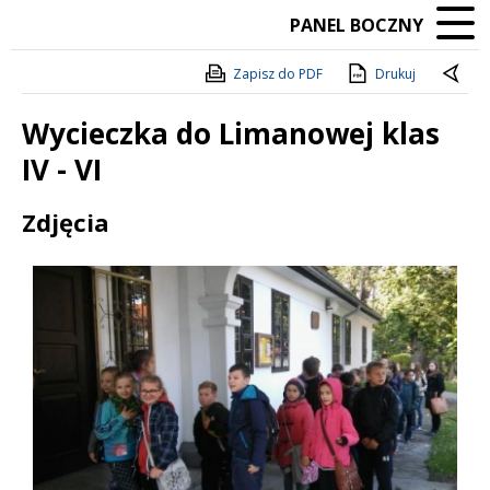
PANEL BOCZNY
Zapisz do PDF
Drukuj
Wycieczka do Limanowej klas
IV - VI
Treść
Zdjęcia