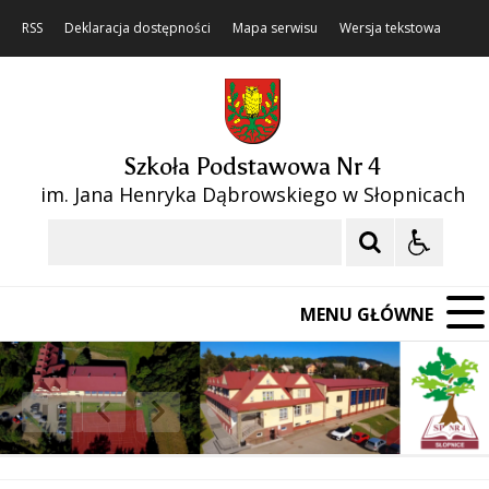
RSS
Deklaracja dostępności
Mapa serwisu
Wersja tekstowa
Szkoła Podstawowa Nr 4
im. Jana Henryka Dąbrowskiego w Słopnicach
Szukaj
MENU GŁÓWNE
❚❚
Poprzedni Element
Następny Element