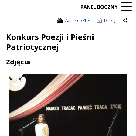
PANEL BOCZNY
Zapisz do PDF
Drukuj
Konkurs Poezji i Pieśni
Patriotycznej
Treść
Zdjęcia