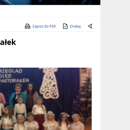
Zapisz do PDF
Drukuj
rałek