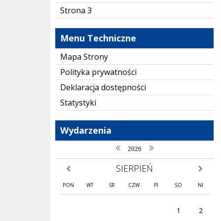
Strona 3
Menu Techniczne
Mapa Strony
Polityka prywatności
Deklaracja dostępności
Statystyki
Wydarzenia
poprzedni rok
następny rok
2026
SIERPIEŃ
poprzedni miesiąc
następny
PON
WT
ŚR
CZW
PI
SO
NI
1
2