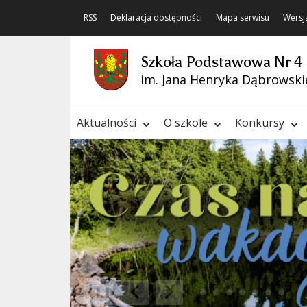
RSS
Deklaracja dostępności
Mapa serwisu
Wersj
Szkoła Podstawowa Nr 4
im. Jana Henryka Dąbrowski
Aktualności
O szkole
Konkursy
❚❚
Poprzedni Element
Następny Element