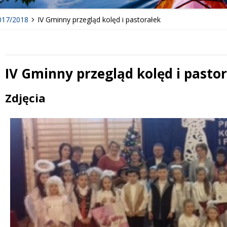
017/2018
IV Gminny przegląd kolęd i pastorałek
IV Gminny przegląd kolęd i pasto
Treść
Zdjęcia