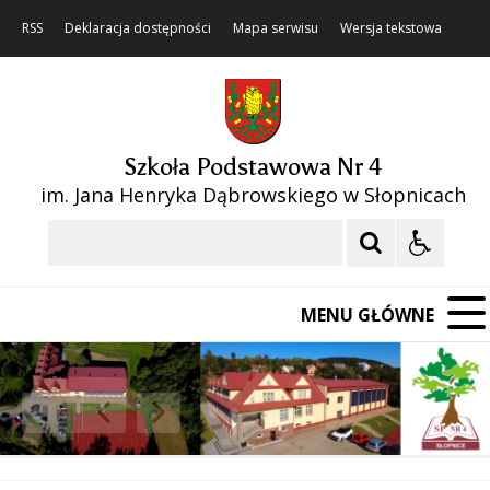
RSS
Deklaracja dostępności
Mapa serwisu
Wersja tekstowa
Szkoła Podstawowa Nr 4
im. Jana Henryka Dąbrowskiego w Słopnicach
Szukaj
MENU GŁÓWNE
❚❚
Poprzedni Element
Następny Element