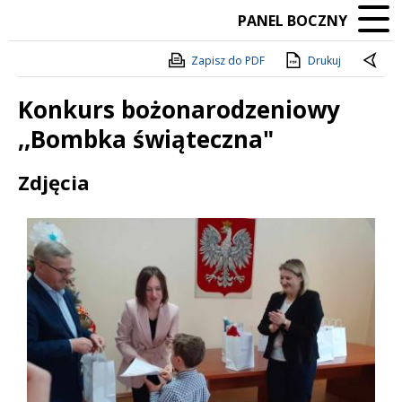
PANEL BOCZNY
Zapisz do PDF
Drukuj
Konkurs bożonarodzeniowy
,,Bombka świąteczna"
Treść
Zdjęcia