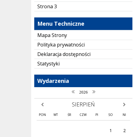
Strona 3
Menu Techniczne
Mapa Strony
Polityka prywatności
Deklaracja dostępności
Statystyki
Wydarzenia
poprzedni rok
następny rok
2026
SIERPIEŃ
poprzedni miesiąc
następny
PON
WT
ŚR
CZW
PI
SO
NI
1
2