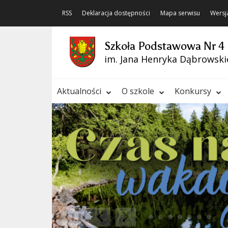
RSS
Deklaracja dostępności
Mapa serwisu
Wersj
Szkoła Podstawowa Nr 4
im. Jana Henryka Dąbrowski
Aktualności
O szkole
Konkursy
❚❚
Poprzedni Element
Następny Element