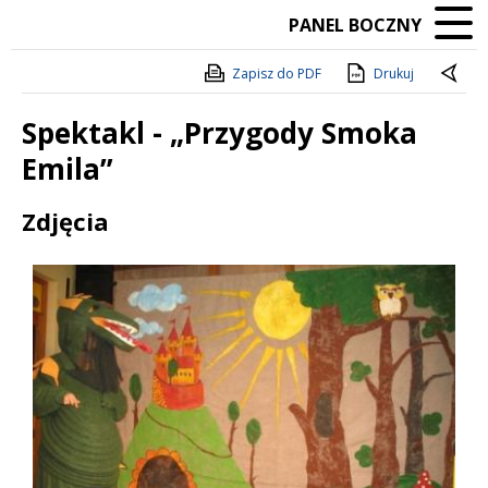
PANEL BOCZNY
Zapisz do PDF
Drukuj
Spektakl - „Przygody Smoka
Emila”
Treść
Zdjęcia