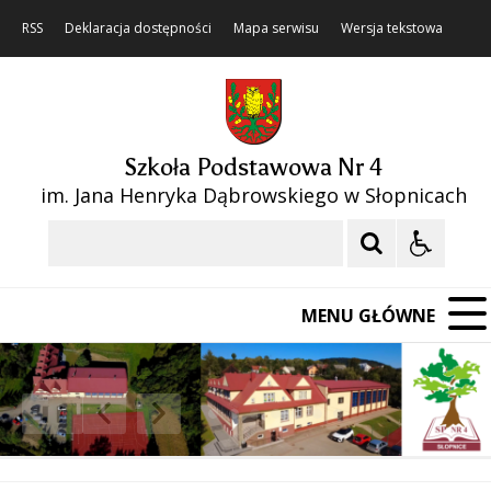
RSS
Deklaracja dostępności
Mapa serwisu
Wersja tekstowa
Szkoła Podstawowa Nr 4
im. Jana Henryka Dąbrowskiego w Słopnicach
Szukaj
MENU GŁÓWNE
❚❚
Poprzedni Element
Następny Element