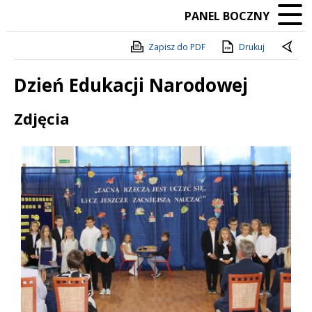
PANEL BOCZNY
Zapisz do PDF
Drukuj
Dzień Edukacji Narodowej
Treść
Zdjęcia