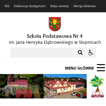
RSS
Deklaracja dostępności
Mapa serwisu
Wersja tekstowa
Szkoła Podstawowa Nr 4
im. Jana Henryka Dąbrowskiego w Słopnicach
Szukaj
MENU GŁÓWNE
❚❚
Poprzedni Element
Następny Element