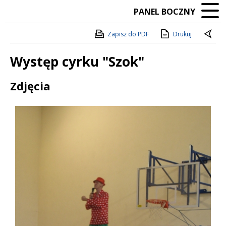
PANEL BOCZNY
Zapisz do PDF
Drukuj
Występ cyrku "Szok"
Treść
Zdjęcia