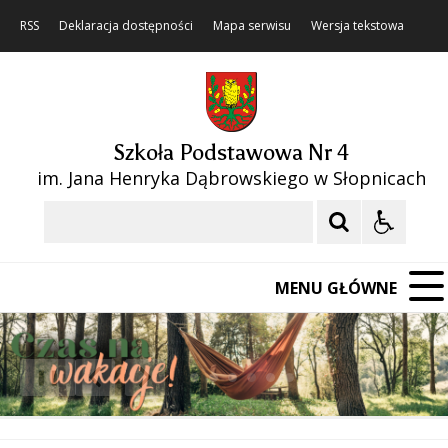
RSS
Deklaracja dostępności
Mapa serwisu
Wersja tekstowa
Szkoła Podstawowa Nr 4
im. Jana Henryka Dąbrowskiego w Słopnicach
Szukaj
MENU GŁÓWNE
❚❚
Poprzedni Element
Następny Element