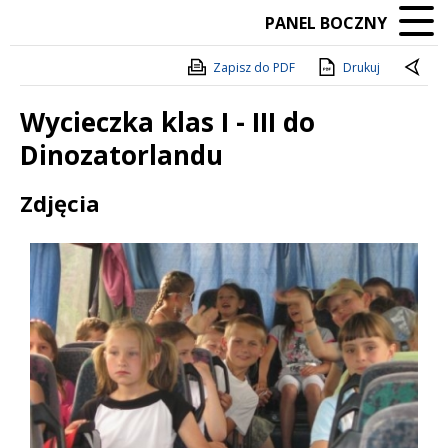
PANEL BOCZNY
Zapisz do PDF
Drukuj
Wycieczka klas I - III do
Dinozatorlandu
Treść
Zdjęcia