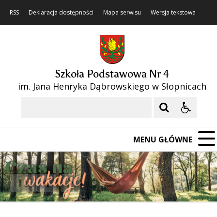
RSS
Deklaracja dostępności
Mapa serwisu
Wersja tekstowa
Szkoła Podstawowa Nr 4
im. Jana Henryka Dąbrowskiego w Słopnicach
Szukaj
MENU GŁÓWNE
❚❚
Poprzedni Element
Następny Element