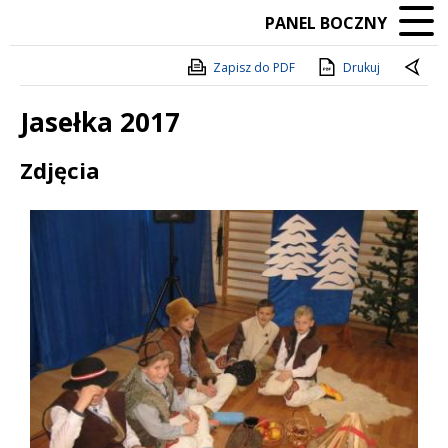
PANEL BOCZNY
Zapisz do PDF
Drukuj
Jasełka 2017
Treść
Zdjęcia