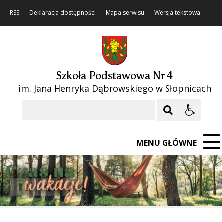
RSS
Deklaracja dostępności
Mapa serwisu
Wersja tekstowa
Szkoła Podstawowa Nr 4
im. Jana Henryka Dąbrowskiego w Słopnicach
Szukaj
MENU GŁÓWNE
❚❚
Poprzedni Element
Następny Element