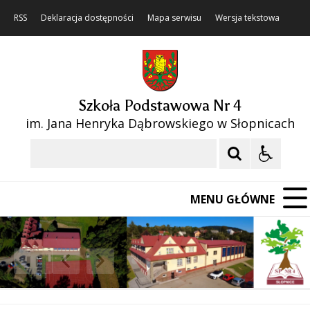
RSS
Deklaracja dostępności
Mapa serwisu
Wersja tekstowa
Szkoła Podstawowa Nr 4
im. Jana Henryka Dąbrowskiego w Słopnicach
Szukaj
MENU GŁÓWNE
❚❚
Poprzedni Element
Następny Element