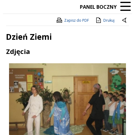
PANEL BOCZNY
Zapisz do PDF
Drukuj
Dzień Ziemi
Treść
Zdjęcia