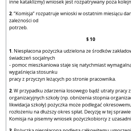
inne kataklizmy) wniosek jest rozpatrywany poza kolejn
2
. ”Komisja” rozpatruje wnioski w ostatnim miesiącu da
zależności od
potrzeb.
§ 10
1
. Niespłacona pożyczka udzielona ze środków zakład
świadczeń socjalnych
- pomoc mieszkaniowa staje się natychmiast wymagalną
wygaśnięcia stosunku
pracy z przyczyn leżących po stronie pracownika.
2
. W przypadku zdarzenia losowego bądź utraty pracy z
organizacyjnych szkoły (np. obniżenia stopnia organiza
likwidacja szkoły) pożyczka może podlegać okresowemu
rozłożeniu na dłuższy okres spłat. Decyzję w tej sprawi
Komisja na pisemny wniosek pożyczkobiorcy z uzasadn
3
. Pożyczka niespłacona podlega całkowitemu umorzen