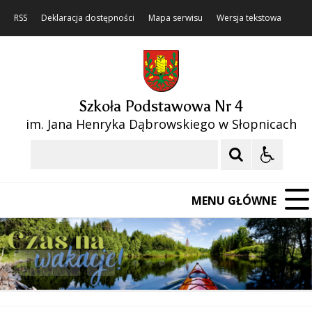
RSS
Deklaracja dostępności
Mapa serwisu
Wersja tekstowa
Szkoła Podstawowa Nr 4
im. Jana Henryka Dąbrowskiego w Słopnicach
Szukaj
MENU GŁÓWNE
❚❚
Poprzedni Element
Następny Element