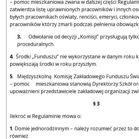
– pomoc mieszkaniowa zwana w dalszej części Regulam
zatwierdza listę uprawnionych pracowników i innych osó
byłych pracownikach oświaty, renciści, emeryci, członko
pracowników którzy zmarli podczas pełnienia obowiąz
3.
Odwołanie od decyzji „Komisji” przysługują tylk
proceduralnych.
4
. Środki „Funduszu” nie wykorzystane w danym roku
powiększają środki w roku przyszłym.
5
. Międzyszkolną Komisję Zakładowego Funduszu Świa
– pomoc mieszkaniowa stanowią Dyrektorzy Szkół or
upoważnieni przedstawiciele zakładowej organizacji zw
§ 3
Ilekroć w Regulaminie mowa o:
1
. Domie jednorodzinnym – należy rozumieć przez to d
również