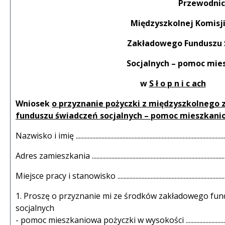
Przewodnic
Międzyszkolnej Komisj
Zakładowego Funduszu Świ
Socjalnych – pomoc mieszk
w
S ł o p n i c ach
Wniosek
o przyznanie pożyczki z międzyszkolnego
funduszu świadczeń socjalnych – pomoc mieszkan
Nazwisko i imię ......................................................................................................
Adres zamieszkania .............................................................................................
Miejsce pracy i stanowisko ..............................................................................
1. Proszę o przyznanie mi ze środków zakładowego fu
socjalnych
- pomoc mieszkaniowa pożyczki w wysokości ...........................