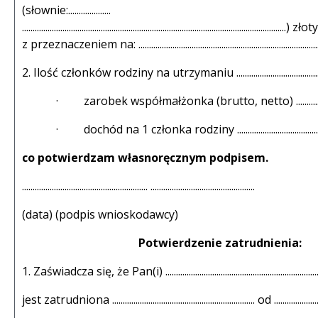
(słownie:....................
............................................................................................................................) 
z przeznaczeniem na: .........................................................................................
2. Ilość członków rodziny na utrzymaniu ..........................................
· zarobek współmałżonka (brutto, netto) .........................
· dochód na 1 członka rodziny ..............................................
co potwierdzam własnoręcznym podpisem.
........................................................... .................................................
(data) (podpis wnioskodawcy)
Potwierdzenie zatrudnienia:
1. Zaświadcza się, że Pan(i) .............................................................................
jest zatrudniona ................................................................... od ..................