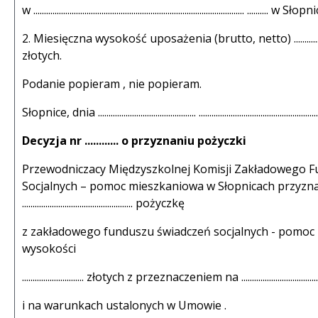
w ................................................................................................... .......... w S
2. Miesięczna wysokość uposażenia (brutto, netto) ..........................
złotych.
Podanie popieram , nie popieram.
Słopnice, dnia .............................................. .........................................................
Decyzja nr ............ o przyznaniu pożyczki
Przewodniczacy Międzyszkolnej Komisji Zakładowego 
Socjalnych – pomoc mieszkaniowa w Słopnicach przyzna
.................................................... pożyczkę
z zakładowego funduszu świadczeń socjalnych - pomoc
wysokości
............................. złotych z przeznaczeniem na ..........................................
i na warunkach ustalonych w Umowie .