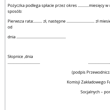
Pożyczka podlega spłacie przez okres ...............miesięcy 
sposób:
Pierwsza rata:............ zł, następne ...................................... 
od
dnia ...................................................................
Słopnice ,dnia
............................................ ..........................................
(podpis Przewodniczac
Komisji Zakładowego F
Socjalnych – p