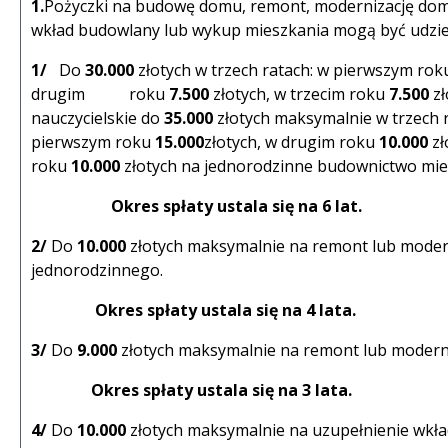
1.
Pożyczki na budowę domu, remont, modernizację dom
wkład budowlany lub wykup mieszkania mogą być udzie
1/
Do
30.000
złotych w trzech ratach: w pierwszym ro
drugim roku
7.500
złotych, w trzecim roku
7.500
zł
nauczycielskie do
35.000
złotych maksymalnie w trzech r
pierwszym roku
15.000
złotych, w drugim roku
10.000
zł
roku
10.000
złotych na jednorodzinne budownictwo mie
Okres spłaty ustala się na 6 lat.
2/
Do
10.000
złotych maksymalnie na remont lub moder
jednorodzinnego.
Okres spłaty ustala się na 4 lata.
3/
Do
9.000
złotych maksymalnie na remont lub moderni
Okres spłaty ustala się na 3 lata.
4/
Do
10.000
złotych maksymalnie na uzupełnienie wkł