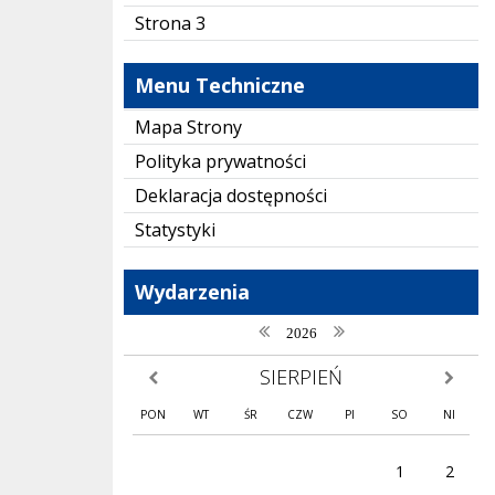
Strona 3
Menu Techniczne
Mapa Strony
Polityka prywatności
Deklaracja dostępności
Statystyki
Wydarzenia
poprzedni rok
następny rok
2026
SIERPIEŃ
poprzedni miesiąc
następny
PON
WT
ŚR
CZW
PI
SO
NI
1
2