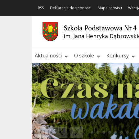
RSS
Deklaracja dostępności
Mapa serwisu
Wersj
Szkoła Podstawowa Nr 4
im. Jana Henryka Dąbrowski
Aktualności
O szkole
Konkursy
❚❚
Poprzedni Element
Następny Element