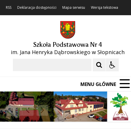
RSS
Deklaracja dostępności
Mapa serwisu
Wersja tekstowa
Szkoła Podstawowa Nr 4
im. Jana Henryka Dąbrowskiego w Słopnicach
Szukaj
MENU GŁÓWNE
❚❚
Poprzedni Element
Następny Element