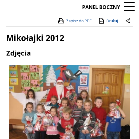
PANEL BOCZNY
Zapisz do PDF
Drukuj
Mikołajki 2012
Treść
Zdjęcia