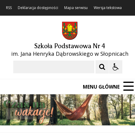
RSS
Deklaracja dostępności
Mapa serwisu
Wersja tekstowa
Szkoła Podstawowa Nr 4
im. Jana Henryka Dąbrowskiego w Słopnicach
Szukaj
MENU GŁÓWNE
❚❚
Poprzedni Element
Następny Element