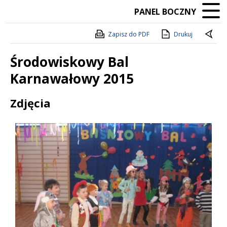
PANEL BOCZNY
Zapisz do PDF
Drukuj
Środowiskowy Bal
Karnawałowy 2015
Treść
Zdjęcia