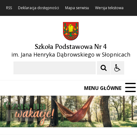
RSS
Deklaracja dostępności
Mapa serwisu
Wersja tekstowa
Szkoła Podstawowa Nr 4
im. Jana Henryka Dąbrowskiego w Słopnicach
Szukaj
MENU GŁÓWNE
❚❚
Poprzedni Element
Następny Element