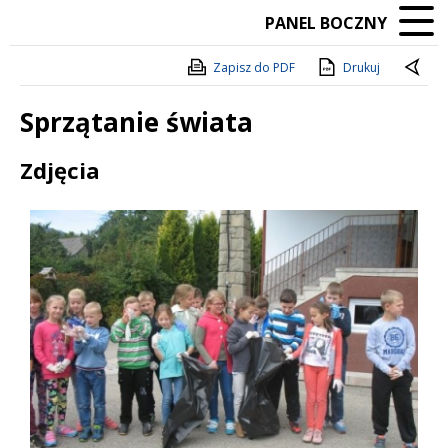
PANEL BOCZNY
Zapisz do PDF
Drukuj
Sprzątanie świata
Treść
Zdjęcia