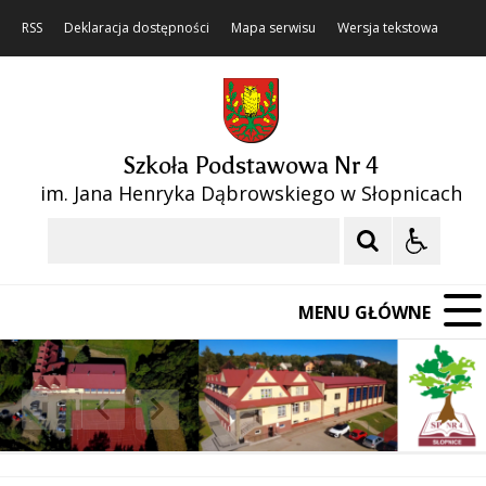
RSS
Deklaracja dostępności
Mapa serwisu
Wersja tekstowa
Szkoła Podstawowa Nr 4
im. Jana Henryka Dąbrowskiego w Słopnicach
Szukaj
MENU GŁÓWNE
❚❚
Poprzedni Element
Następny Element