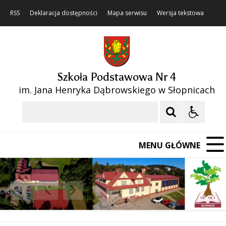
RSS
Deklaracja dostępności
Mapa serwisu
Wersja tekstowa
Szkoła Podstawowa Nr 4
im. Jana Henryka Dąbrowskiego w Słopnicach
Szukaj
MENU GŁÓWNE
❚❚
Poprzedni Element
Następny Element