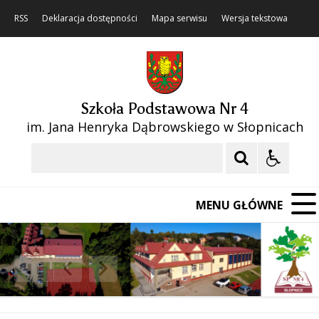
RSS
Deklaracja dostępności
Mapa serwisu
Wersja tekstowa
Szkoła Podstawowa Nr 4
im. Jana Henryka Dąbrowskiego w Słopnicach
Szukaj
MENU GŁÓWNE
❚❚
Poprzedni Element
Następny Element