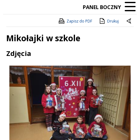
PANEL BOCZNY
Zapisz do PDF
Drukuj
Mikołajki w szkole
Treść
Zdjęcia