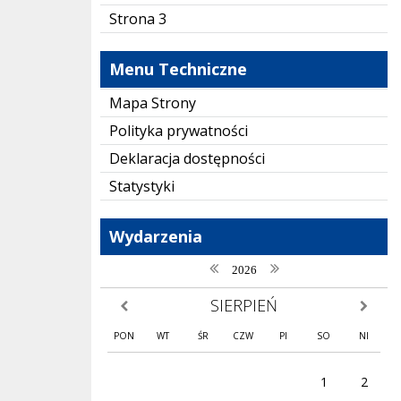
Strona 3
Menu Techniczne
Mapa Strony
Polityka prywatności
Deklaracja dostępności
Statystyki
Wydarzenia
poprzedni rok
następny rok
2026
SIERPIEŃ
poprzedni miesiąc
następny
PON
WT
ŚR
CZW
PI
SO
NI
1
2