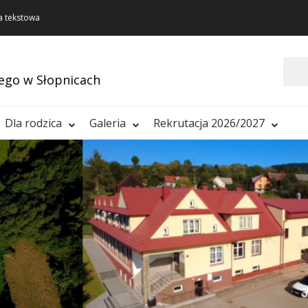
a tekstowa
Szukaj
ego w Słopnicach
Dla rodzica
Galeria
Rekrutacja 2026/2027