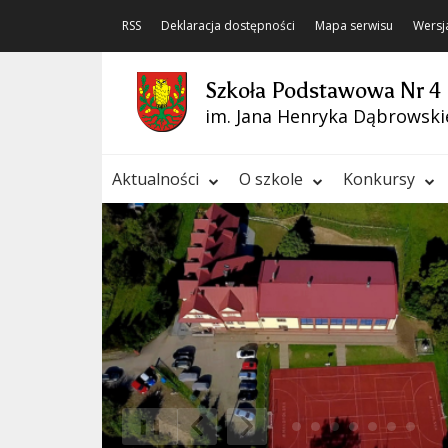
RSS
Deklaracja dostępności
Mapa serwisu
Wersj
Szkoła Podstawowa Nr 4
im. Jana Henryka Dąbrowski
Aktualności
O szkole
Konkursy
❚❚
Poprzedni Element
Następny Element