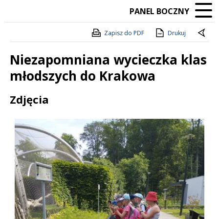
PANEL BOCZNY
Zapisz do PDF
Drukuj
Niezapomniana wycieczka klas
młodszych do Krakowa
Treść
Zdjęcia