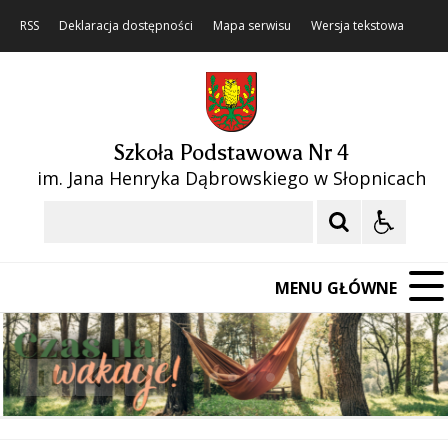
RSS
Deklaracja dostępności
Mapa serwisu
Wersja tekstowa
Szkoła Podstawowa Nr 4
im. Jana Henryka Dąbrowskiego w Słopnicach
Szukaj
MENU GŁÓWNE
❚❚
Poprzedni Element
Następny Element