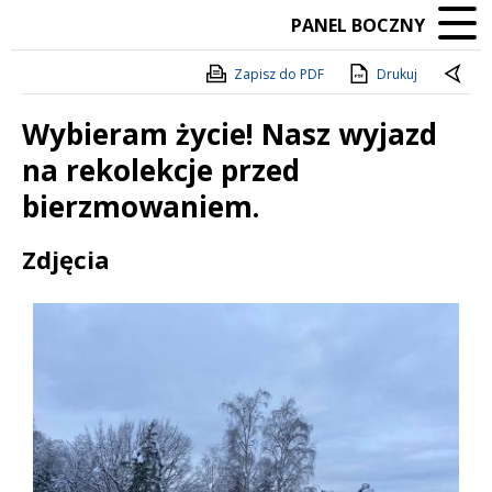
PANEL BOCZNY
Zapisz do PDF
Drukuj
Wybieram życie! Nasz wyjazd
na rekolekcje przed
bierzmowaniem.
Treść
Zdjęcia