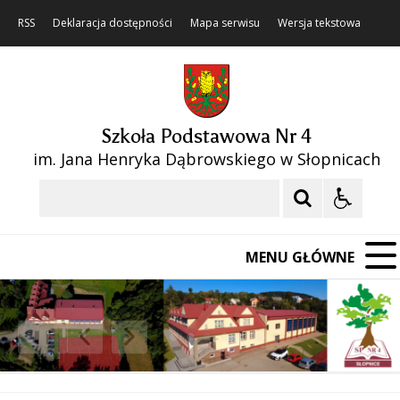
RSS
Deklaracja dostępności
Mapa serwisu
Wersja tekstowa
Szkoła Podstawowa Nr 4
im. Jana Henryka Dąbrowskiego w Słopnicach
Szukaj
MENU GŁÓWNE
❚❚
Poprzedni Element
Następny Element