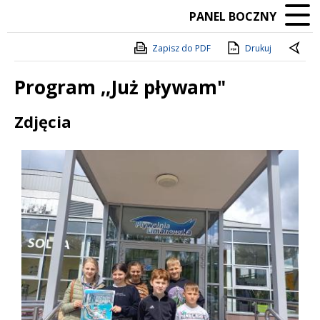
PANEL BOCZNY
Zapisz do PDF
Drukuj
Program ,,Już pływam"
Treść
Zdjęcia