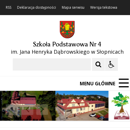
RSS
Deklaracja dostępności
Mapa serwisu
Wersja tekstowa
Szkoła Podstawowa Nr 4
im. Jana Henryka Dąbrowskiego w Słopnicach
Szukaj
MENU GŁÓWNE
❚❚
Poprzedni Element
Następny Element