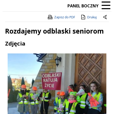
PANEL BOCZNY
Zapisz do PDF
Drukuj
Rozdajemy odblaski seniorom
Treść
Zdjęcia