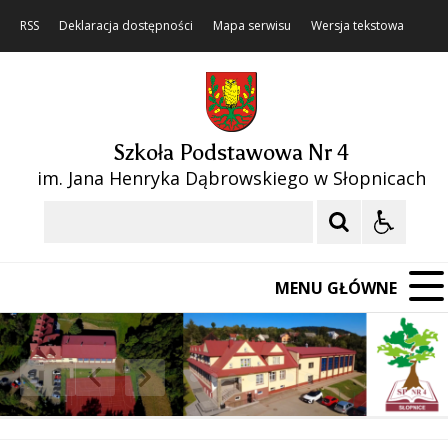
RSS
Deklaracja dostępności
Mapa serwisu
Wersja tekstowa
Szkoła Podstawowa Nr 4
im. Jana Henryka Dąbrowskiego w Słopnicach
Szukaj
MENU GŁÓWNE
❚❚
Poprzedni Element
Następny Element