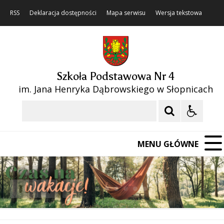
RSS
Deklaracja dostępności
Mapa serwisu
Wersja tekstowa
Szkoła Podstawowa Nr 4
im. Jana Henryka Dąbrowskiego w Słopnicach
Szukaj
MENU GŁÓWNE
❚❚
Poprzedni Element
Następny Element