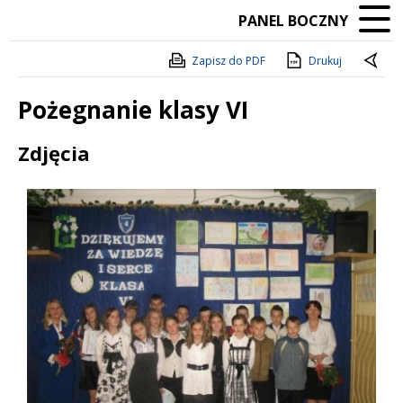
PANEL BOCZNY
Zapisz do PDF
Drukuj
Pożegnanie klasy VI
Treść
Zdjęcia