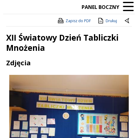
PANEL BOCZNY
Zapisz do PDF
Drukuj
XII Światowy Dzień Tabliczki
Mnożenia
Treść
Zdjęcia