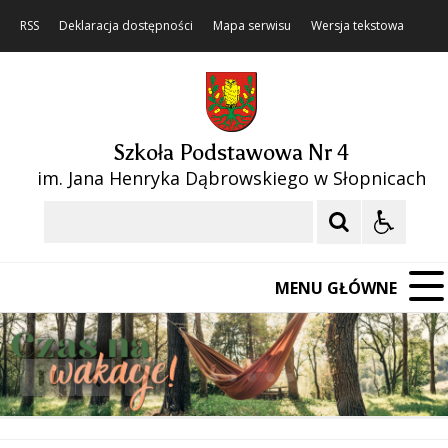
RSS
Deklaracja dostępności
Mapa serwisu
Wersja tekstowa
Szkoła Podstawowa Nr 4
im. Jana Henryka Dąbrowskiego w Słopnicach
Szukaj
MENU GŁÓWNE
❚❚
Poprzedni Element
Następny Element