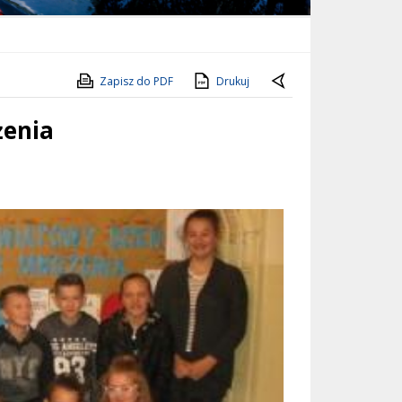
Zapisz do PDF
Drukuj
żenia