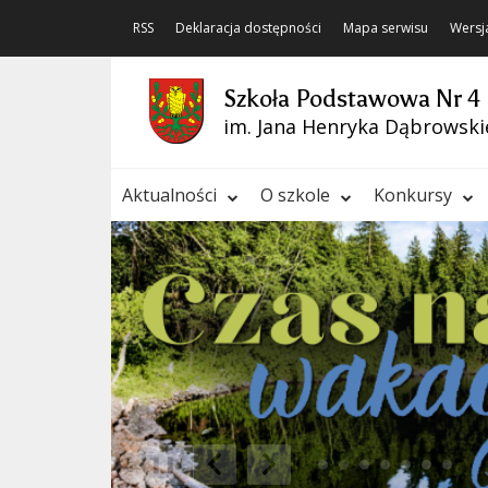
RSS
Deklaracja dostępności
Mapa serwisu
Wersj
Szkoła Podstawowa Nr 4
im. Jana Henryka Dąbrowski
Aktualności
O szkole
Konkursy
❚❚
Poprzedni Element
Następny Element