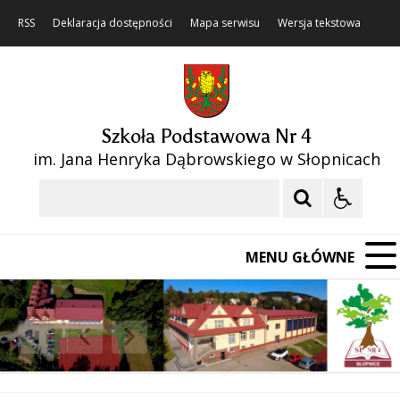
RSS
Deklaracja dostępności
Mapa serwisu
Wersja tekstowa
Szkoła Podstawowa Nr 4
im. Jana Henryka Dąbrowskiego w Słopnicach
Szukaj
MENU GŁÓWNE
❚❚
Poprzedni Element
Następny Element