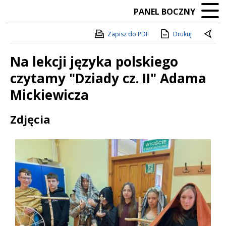
PANEL BOCZNY
Zapisz do PDF
Drukuj
Na lekcji języka polskiego
czytamy "Dziady cz. II" Adama
Mickiewicza
Treść
Zdjęcia