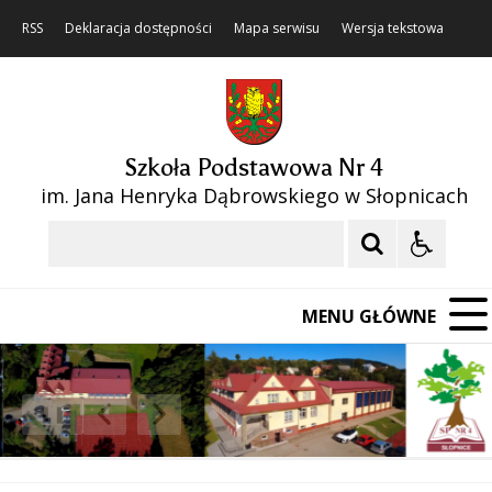
RSS
Deklaracja dostępności
Mapa serwisu
Wersja tekstowa
Szkoła Podstawowa Nr 4
im. Jana Henryka Dąbrowskiego w Słopnicach
Szukaj
MENU GŁÓWNE
❚❚
Poprzedni Element
Następny Element