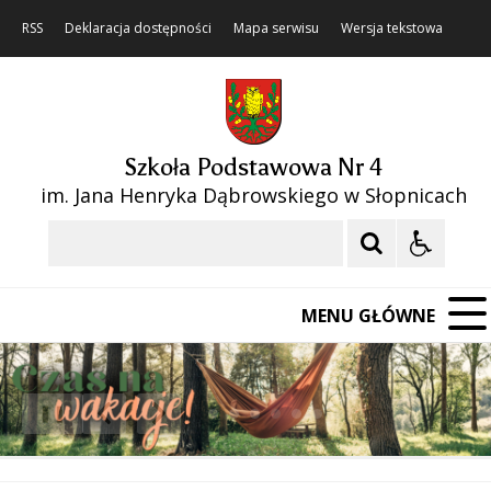
RSS
Deklaracja dostępności
Mapa serwisu
Wersja tekstowa
Szkoła Podstawowa Nr 4
im. Jana Henryka Dąbrowskiego w Słopnicach
Szukaj
MENU GŁÓWNE
❚❚
Poprzedni Element
Następny Element