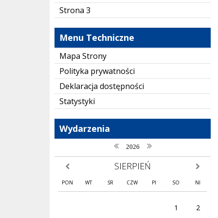
Strona 3
Menu Techniczne
Mapa Strony
Polityka prywatności
Deklaracja dostępności
Statystyki
Wydarzenia
poprzedni rok
następny rok
2026
SIERPIEŃ
poprzedni miesiąc
następny
PON
WT
ŚR
CZW
PI
SO
NI
1
2