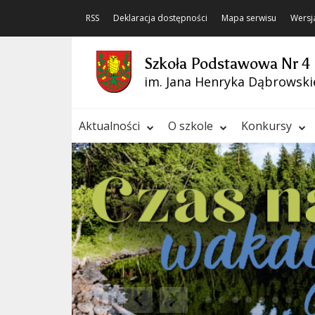
RSS
Deklaracja dostępności
Mapa serwisu
Wersj
Szkoła Podstawowa Nr 4
im. Jana Henryka Dąbrowski
Aktualności
O szkole
Konkursy
❚❚
Poprzedni Element
Następny Element