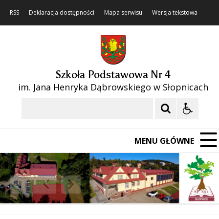
RSS
Deklaracja dostępności
Mapa serwisu
Wersja tekstowa
Szkoła Podstawowa Nr 4
im. Jana Henryka Dąbrowskiego w Słopnicach
Szukaj
MENU GŁÓWNE
❚❚
Poprzedni Element
Następny Element