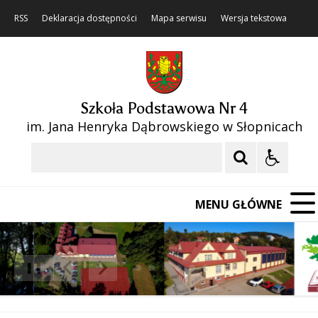
RSS
Deklaracja dostępności
Mapa serwisu
Wersja tekstowa
Szkoła Podstawowa Nr 4
im. Jana Henryka Dąbrowskiego w Słopnicach
Szukaj
MENU GŁÓWNE
❚❚
Poprzedni Element
Następny Element