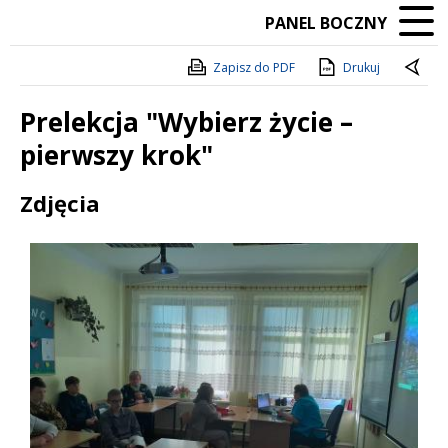
PANEL BOCZNY
Zapisz do PDF
Drukuj
Prelekcja "Wybierz życie –
pierwszy krok"
Treść
Zdjęcia