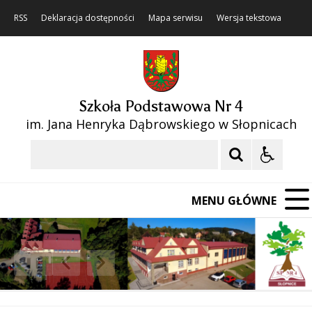
RSS
Deklaracja dostępności
Mapa serwisu
Wersja tekstowa
Szkoła Podstawowa Nr 4
im. Jana Henryka Dąbrowskiego w Słopnicach
Szukaj
MENU GŁÓWNE
❚❚
Poprzedni Element
Następny Element