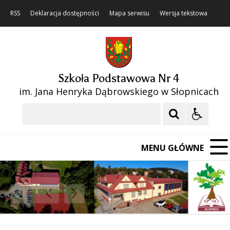
RSS
Deklaracja dostępności
Mapa serwisu
Wersja tekstowa
Szkoła Podstawowa Nr 4
im. Jana Henryka Dąbrowskiego w Słopnicach
Szukaj
MENU GŁÓWNE
❚❚
Poprzedni Element
Następny Element