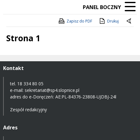
PANEL BOCZNY
Zapisz do PDF
Drukuj
Strona 1
Treść
Kontakt
tel. 18 334 80 05
e-mail:
sekretariat@sp4.slopnice.pl
adres do e-Doręczeń:
AE:PL-84376-23808-UJDBJ-24l
Zespół redakcyjny
Adres