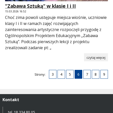
"Zabawa Sztuką" w klasie I i II
15.03.2026 16:52
Choć zima powoli ustępuje miejsca wiośnie, uczniowie
klasy I i II w ramach zajęć rozwijających
zainteresowania artystyczne rozpoczęli przygodę z
Ogólnopolskim Projektem Edukacyjnym „Zabawa
Sztuką”. Podczas pierwszych lekcji z projektu
zrealizowali zadanie pt: „
czytaj więcej
3
4
5
6
7
8
9
Strony:
Kontakt
tel. 18 334 80 05